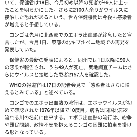
いて、保健省は18日、今月初め以降の死者が49人に上っ
たことを明らかにした。さらに2100人余りがウイルスに
接触した恐れがあるという。世界保健機関は今後も感染者
が増えると予想している。
コンゴは先月に北西部でのエボラ出血熱が終息したと宣
言したが、今月1日、東部の北キブ州ベニ地域での再発を
発表していた。
保健省の最新の発表によると、同州では1日以降に90人
の感染が報告され、うち49人が死亡。実地調査チームはさ
らにウイルスと接触した患者2157人を確認した。
WHOの報道官は17日の記者会見で「感染者はさらに増
えるとみている」と述べている。
コンゴでのエボラ出血熱の流行は、エボラウイルスが初
めて確認された1976年以降で10度目。病名は同国北部を
流れる川の名前に由来する。エボラ出血熱の流行は、紛争
や難民問題、政情不安を抱えるコンゴの困難に拍車を掛け
る形となっている。