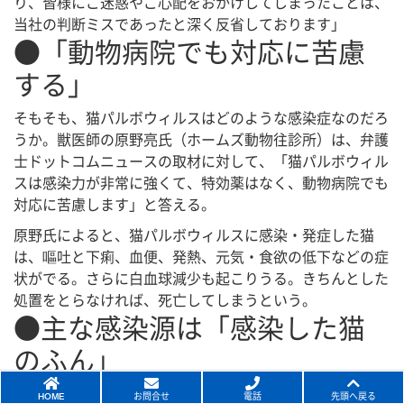
り、皆様にご迷惑やご心配をおかけしてしまったことは、
当社の判断ミスであったと深く反省しております」
●「動物病院でも対応に苦慮
する」
そもそも、猫パルボウィルスはどのような感染症なのだろ
うか。獣医師の原野亮氏（ホームズ動物往診所）は、弁護
士ドットコムニュースの取材に対して、「猫パルボウィル
スは感染力が非常に強くて、特効薬はなく、動物病院でも
対応に苦慮します」と答える。
原野氏によると、猫パルボウィルスに感染・発症した猫
は、嘔吐と下痢、血便、発熱、元気・食欲の低下などの症
状がでる。さらに白血球減少も起こりうる。きちんとした
処置をとらなければ、死亡してしまうという。
●主な感染源は「感染した猫
のふん」
ウィルスの主な感染源は、感染した猫のふんだ。下痢など
HOME
お問合せ
電話
先頭へ戻る