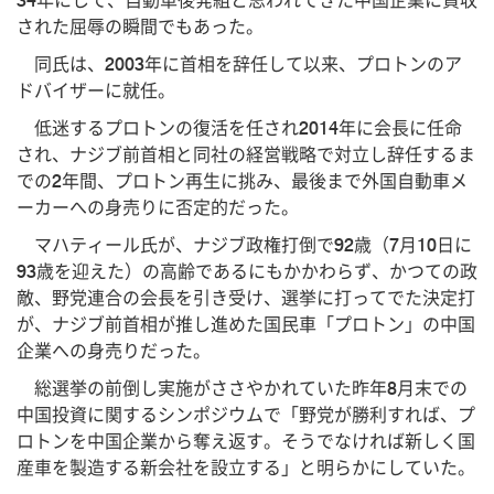
34年にして、自動車後発組と思われてきた中国企業に買収
された屈辱の瞬間でもあった。
同氏は、2003年に首相を辞任して以来、プロトンのア
ドバイザーに就任。
低迷するプロトンの復活を任され2014年に会長に任命
され、ナジブ前首相と同社の経営戦略で対立し辞任するま
での2年間、プロトン再生に挑み、最後まで外国自動車メ
ーカーへの身売りに否定的だった。
マハティール氏が、ナジブ政権打倒で92歳（7月10日に
93歳を迎えた）の高齢であるにもかかわらず、かつての政
敵、野党連合の会長を引き受け、選挙に打ってでた決定打
が、ナジブ前首相が推し進めた国民車「プロトン」の中国
企業への身売りだった。
総選挙の前倒し実施がささやかれていた昨年8月末での
中国投資に関するシンポジウムで「野党が勝利すれば、プ
ロトンを中国企業から奪え返す。そうでなければ新しく国
産車を製造する新会社を設立する」と明らかにしていた。