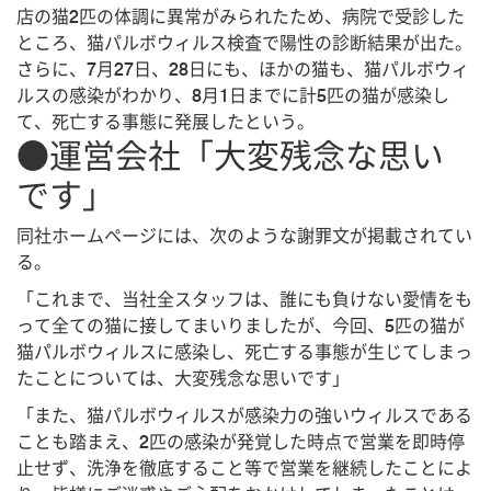
店の猫2匹の体調に異常がみられたため、病院で受診した
ところ、猫パルボウィルス検査で陽性の診断結果が出た。
さらに、7月27日、28日にも、ほかの猫も、猫パルボウィ
ルスの感染がわかり、8月1日までに計5匹の猫が感染し
て、死亡する事態に発展したという。
●運営会社「大変残念な思い
です」
同社ホームページには、次のような謝罪文が掲載されてい
る。
「これまで、当社全スタッフは、誰にも負けない愛情をも
って全ての猫に接してまいりましたが、今回、5匹の猫が
猫パルボウィルスに感染し、死亡する事態が生じてしまっ
たことについては、大変残念な思いです」
「また、猫パルボウィルスが感染力の強いウィルスである
ことも踏まえ、2匹の感染が発覚した時点で営業を即時停
止せず、洗浄を徹底すること等で営業を継続したことによ