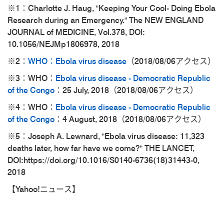
※1：Charlotte J. Haug, "Keeping Your Cool- Doing Ebola
Research during an Emergency." The NEW ENGLAND
JOURNAL of MEDICINE, Vol.378, DOI:
10.1056/NEJMp1806978, 2018
※2：
WHO：Ebola virus disease
（2018/08/06アクセス）
※3：WHO：
Ebola virus disease - Democratic Republic
of the Congo
：25 July, 2018（2018/08/06アクセス）
※4：WHO：
Ebola virus disease - Democratic Republic
of the Congo
：4 August, 2018（2018/08/06アクセス）
※5：Joseph A. Lewnard, "Ebola virus disease: 11,323
deaths later, how far have we come?" THE LANCET,
DOI:https://doi.org/10.1016/S0140-6736(18)31443-0,
2018
【Yahoo!ニュース】