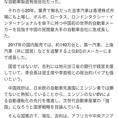
な自動車製造有限会社だった。
それから20年。業界で無名だった吉李汽車は香港株式市
場にも上場し、ボルボ、ロータス、ロンドンタクシー・イ
ンターナショナルを傘下に持つ中国初の世界的自動車メー
カーを目指す中国の民間最大手の自動車会社に急成長し
た。
2017年の国内販売では、約140万台と、第一汽車、上海
汽車（共に国営）などを追撃する上位5位のメーカーにま
で成長した。
国営ではないが、吉利には地元浙江省の銀行が経営支援
していて、李会長は習主席や李首相との政治的パイプも強
いという。
中国政府は、日米欧の自動車先進国にエンジン車では勝
てないと熟知していることから、エンジンのないEVによ
る自動運転化の先行を推進し、次世代自動車産業の「強
国」になろうと国家戦略を目論んでいる。
そんな国策の下、現在、吉利は、アフリカや中央アジア