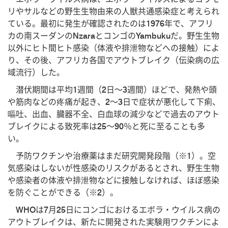
リやサルなどの野生生物由来の人獣共通感染症と考えられ
ている。最初に発生が確認されたのは1976年で、アフリ
カの南スーダンのNzaraとコンゴのYambukuだ。野生生物
以外にヒト間ヒト感染（体液や排泄物などへの接触）によ
り、その後、アフリカ各国でアウトブレイク（伝染病の広
域流行）した。
潜伏期間は平均1週間（2日～3週間）ほどで、発熱や頭
や筋肉などの疼痛が起き、2～3日で症状が悪化して下痢、
嘔吐、出血、臓器不全、白血球の減少などで過去のアウト
ブレイクによる致死率は25～90％と死に至ることも多
い。
予防ワクチンや治療薬はまだ研究開発段階（※1）。空
気感染はしないが性感染のリスクがあるとされ、野生生物
や感染者の体液や排泄物などに接触しなければ、ほぼ感染
を防ぐことができる（※2）。
WHOは7月25日にコンゴにおけるエボラ・ウイルス病の
アウトブレイクは、新たに開発された実験用ワクチンによ