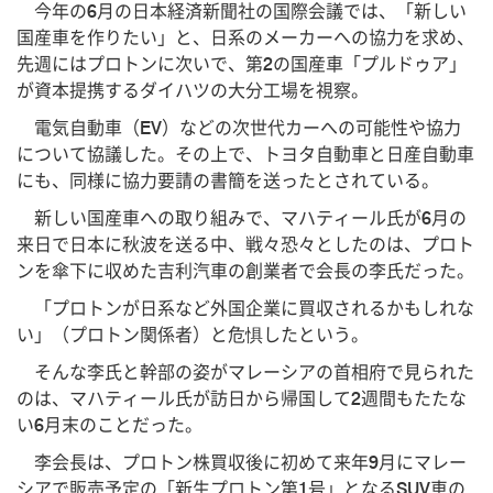
今年の6月の日本経済新聞社の国際会議では、「新しい
国産車を作りたい」と、日系のメーカーへの協力を求め、
先週にはプロトンに次いで、第2の国産車「プルドゥア」
が資本提携するダイハツの大分工場を視察。
電気自動車（EV）などの次世代カーへの可能性や協力
について協議した。その上で、トヨタ自動車と日産自動車
にも、同様に協力要請の書簡を送ったとされている。
新しい国産車への取り組みで、マハティール氏が6月の
来日で日本に秋波を送る中、戦々恐々としたのは、プロト
ンを傘下に収めた吉利汽車の創業者で会長の李氏だった。
「プロトンが日系など外国企業に買収されるかもしれな
い」（プロトン関係者）と危惧したという。
そんな李氏と幹部の姿がマレーシアの首相府で見られた
のは、マハティール氏が訪日から帰国して2週間もたたな
い6月末のことだった。
李会長は、プロトン株買収後に初めて来年9月にマレー
シアで販売予定の「新生プロトン第1号」となるSUV車の