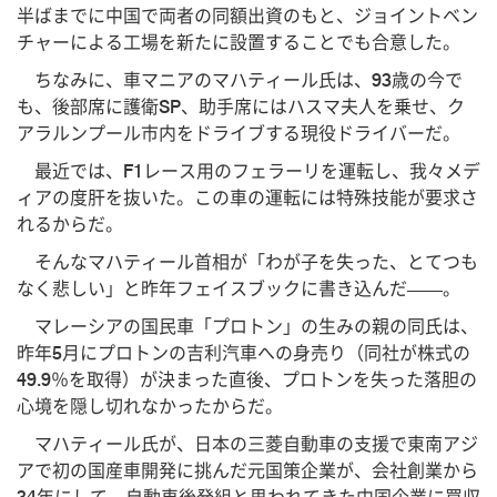
半ばまでに中国で両者の同額出資のもと、ジョイントベン
チャーによる工場を新たに設置することでも合意した。
ちなみに、車マニアのマハティール氏は、93歳の今で
も、後部席に護衛SP、助手席にはハスマ夫人を乗せ、ク
アラルンプール市内をドライブする現役ドライバーだ。
最近では、F1レース用のフェラーリを運転し、我々メデ
ィアの度肝を抜いた。この車の運転には特殊技能が要求さ
れるからだ。
そんなマハティール首相が「わが子を失った、とてつも
なく悲しい」と昨年フェイスブックに書き込んだ——。
マレーシアの国民車「プロトン」の生みの親の同氏は、
昨年5月にプロトンの吉利汽車への身売り（同社が株式の
49.9％を取得）が決まった直後、プロトンを失った落胆の
心境を隠し切れなかったからだ。
マハティール氏が、日本の三菱自動車の支援で東南アジ
アで初の国産車開発に挑んだ元国策企業が、会社創業から