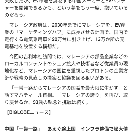
失敗したが、EV市場を席巻する中国メーカーとEVベンチ
ャーを開発できるかも、という夢をもう一度、抱いている
のだろう。
マレーシア政府は、2030年までにマレーシアを、EV産
業の「マーケティングハブ」に成長させる計画で、国内で
走行する電気乗用車を20万台に引き上げ、13万か所の充
電基地を設置する構想だ。
今回の吉利本社訪問では、マレーシアの部品企業などの
ローカルコンテントのシェア拡大や技術者など従業員の現
地化など、マレーシアの国益を重視したプロトンの企業方
針や戦略の見直しの提案と協議を図る狙いがある。
「一帯一路からマレーシアの国益を最大限に生かす」と
話すマハティール首相。「マレーシアの誇り」を再び、取
り戻せるか、93歳の執念と挑戦は続く。
【BIGLOBEニュース】
中国「一帯一路」 あえぐ途上国 インフラ整備で膨大債