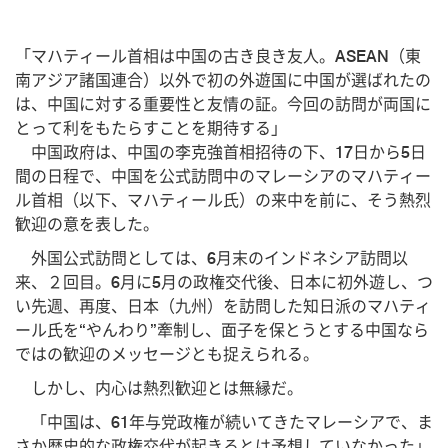
「マハティール首相は中国の古き良き友人。ASEAN（東
南アジア諸国連合）以外で初の外遊国に中国が選ばれたの
は、中国に対する重要性と友情の証。今回の訪問が両国に
とって利をもたらすことを期待する」
中国政府は、中国の李克強首相招待の下、17日から5日
間の日程で、中国を公式訪問中のマレーシアのマハティー
ル首相（以下、マハティール氏）の来中を前に、そう熱烈
歓迎の意を表した。
外国公式訪問としては、6月末のインドネシア訪問以
来、２回目。6月に5月の政権交代後、日本に初外遊し、つ
い先週、再度、日本（九州）を訪問した知日派のマハティ
ール氏を“やんわり”牽制し、面子を保とうとする中国なら
ではの歓迎のメッセージとも捉えられる。
しかし、内心は熱烈歓迎とは無縁だ。
「中国は、61年与党政権が続いてきたマレーシアで、ま
さか歴史的な政権交代が起きるとは予想していなかった」