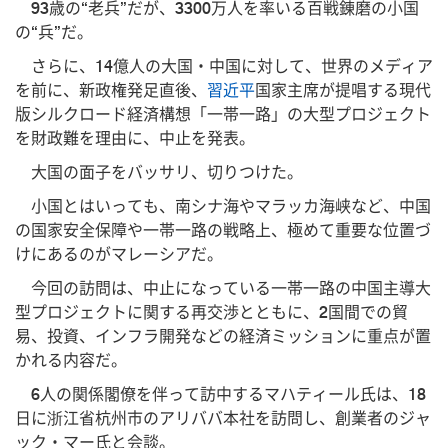
93歳の“老兵”だが、3300万人を率いる百戦錬磨の小国
の“兵”だ。
さらに、14億人の大国・中国に対して、世界のメディア
を前に、新政権発足直後、
習近平
国家主席が提唱する現代
版シルクロード経済構想「一帯一路」の大型プロジェクト
を財政難を理由に、中止を発表。
大国の面子をバッサリ、切りつけた。
小国とはいっても、南シナ海やマラッカ海峡など、中国
の国家安全保障や一帯一路の戦略上、極めて重要な位置づ
けにあるのがマレーシアだ。
今回の訪問は、中止になっている一帯一路の中国主導大
型プロジェクトに関する再交渉とともに、2国間での貿
易、投資、インフラ開発などの経済ミッションに重点が置
かれる内容だ。
6人の関係閣僚を伴って訪中するマハティール氏は、18
日に浙江省杭州市のアリババ本社を訪問し、創業者のジャ
ック・マー氏と会談。