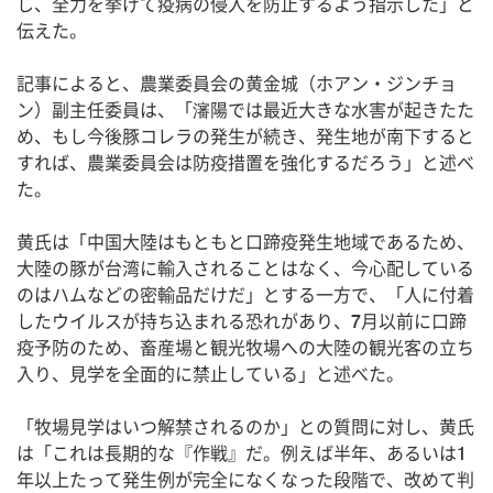
し、全力を挙げて疫病の侵入を防止するよう指示した」と
伝えた。
記事によると、農業委員会の黄金城（ホアン・ジンチョ
ン）副主任委員は、「瀋陽では最近大きな水害が起きたた
め、もし今後豚コレラの発生が続き、発生地が南下すると
すれば、農業委員会は防疫措置を強化するだろう」と述べ
た。
黄氏は「中国大陸はもともと口蹄疫発生地域であるため、
大陸の豚が台湾に輸入されることはなく、今心配している
のはハムなどの密輸品だけだ」とする一方で、「人に付着
したウイルスが持ち込まれる恐れがあり、7月以前に口蹄
疫予防のため、畜産場と観光牧場への大陸の観光客の立ち
入り、見学を全面的に禁止している」と述べた。
「牧場見学はいつ解禁されるのか」との質問に対し、黄氏
は「これは長期的な『作戦』だ。例えば半年、あるいは1
年以上たって発生例が完全になくなった段階で、改めて判