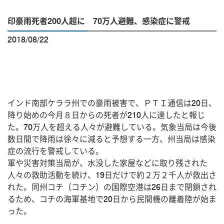
印豪雨死者200人超に 70万人避難、感染症に警戒
2018/08/22
インド南部ケララ州での豪雨被害で、ＰＴＩ通信は20日、
降り始めの今月８日からの死者が210人に達したと報じ
た。70万人を超える人々が避難している。気象当局は今後
数日間で降雨は徐々に減ると予想する一方、州当局は感染
症の流行を警戒している。
軍や災害対策当局が、水没した家屋などに取り残された
人々の救助活動を続け、19日だけで約２万２千人が救出さ
れた。同州コチ（コチン）の国際空港は26日まで閉鎖され
るため、コチの海軍基地で20日から民間機の離着陸が始ま
った。