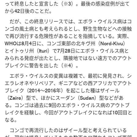
って終息したと宣言した（※3）。最後の感染症例が出て
から42日後のことだ。
だが、この終息リリースでは、エボラ・ウイルス病はコ
ンゴの風土病とも考えられるとし、野生生物などへの接触
で再び流行する危険性があることを指摘している。実際、
WHOは8月4日に、コンゴ東部の北キヴ州（Nord-Kivu）
とイトゥリ州（Ituri）で7月28日にエボラ・ウイルス病と
みられる発症が出たとし、隣接地ではない遠方でのアウト
ブレイクに警告を出した（※4）。
エボラ・ウイルスの変異は複雑で、最初に発見され、シ
エラレオネやリベリア、ギニアなどの西アフリカでアウト
ブレイク（2014～2016年）を起こした種はザイール
（Zaire）型で、ほかにスーダン（Sudan）型などがあ
る。コンゴは過去に9回のエボラ・ウイルス病のアウトブ
レイクを経験し、今回がアウトブレイクになれば10回目と
なる。
コンゴで再流行したのはザイール型と考えられている