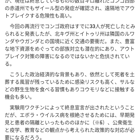
が、現在は終息しているものの数百キロ離れたコンゴ西部
の赤道州でもザイール型の発症が確認され、遠隔地でアウ
トブレイクする危険性も高い。
今回の再流行でコンゴ政府はすでに33人が死亡したとみ
られると発表したが、北キヴ州とイトゥリ州は隣国のルワ
ンダやウガンダとの国境に近く交通の要衝だ。また、豊富
な地下資源をめぐっての部族対立も潜在的にあり、アウト
ブレイク対策の障害になるのではないかと危惧されてい
る。
こうした政治経済的な背景もあり、依然として死者を土
葬する風習が残っているために感染リスクも高く、サルな
どの野生生物を食べる習慣もありコウモリなどに接触する
機会も多い。
実験用ワクチンによって終息宣言が出されたということ
だが、エボラ・ウイルス病を根絶させるためには、早期発
見と患者の隔離といったもののほかに（※5）、公衆衛生
と疫学、教育などの観点から考えられた政策的な対応が必
要になるだろう。