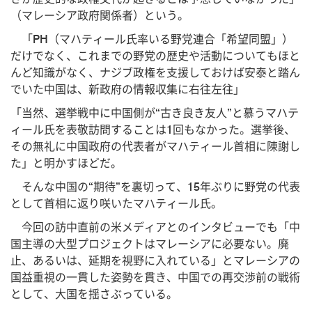
（マレーシア政府関係者）という。
「PH（マハティール氏率いる野党連合「希望同盟」）
だけでなく、これまでの野党の歴史や活動についてもほと
んど知識がなく、ナジブ政権を支援しておけば安泰と踏ん
でいた中国は、新政府の情報収集に右往左往」
「当然、選挙戦中に中国側が“古き良き友人”と慕うマハテ
ィール氏を表敬訪問することは1回もなかった。選挙後、
その無礼に中国政府の代表者がマハティール首相に陳謝し
た」と明かすほどだ。
そんな中国の“期待”を裏切って、15年ぶりに野党の代表
として首相に返り咲いたマハティール氏。
今回の訪中直前の米メディアとのインタビューでも「中
国主導の大型プロジェクトはマレーシアに必要ない。廃
止、あるいは、延期を視野に入れている」とマレーシアの
国益重視の一貫した姿勢を貫き、中国での再交渉前の戦術
として、大国を揺さぶっている。